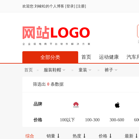
欢迎您
刘峻松的个人博客
[
登录
] [
注册
]
首页
运动健康
汽车
全部分类
首页
服装鞋帽
童装
裤子
筛选出
0
条数据
品牌
价格
100以下
100-300
300-600
60
12000-16000
16000-20000
2000
综合
销量
热度
价格
最新